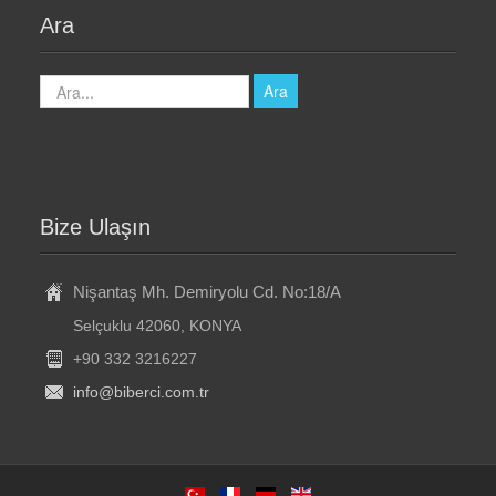
Ara
arama...
Ara
Bize Ulaşın
Nişantaş Mh. Demiryolu Cd. No:18/A
Selçuklu 42060, KONYA
+90 332 3216227
info@biberci.com.tr